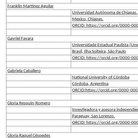
Franklin Martínez Aguilar
Universidad Autónoma de Chiapas.
Mexico, Chiapas.
ORCID: https://orcid.org/0000-0
Gavriel Favara
Universidade Estadual Paulista (Un
Brasil, Ilha Solteira, São Paulo
ORCID: https://orcid.org/0000-0
Gabriela Caballero
National University of Córdoba
Córdoba, Argentina
ORCID:https://orcid.org/0000-00
Gloria Resquin-Romero
Investigadora y asesora independie
Paraguay, San Lorenzo.
ORCID: https://orcid.org/0000-0
Gloria Raquel Céspedes