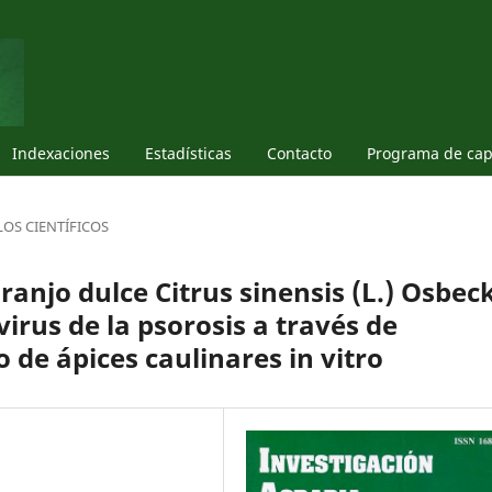
Indexaciones
Estadí­sticas
Contacto
Programa de cap
LOS CIENTÍFICOS
anjo dulce Citrus sinensis (L.) Osbec
virus de la psorosis a través de
 de ápices caulinares in vitro