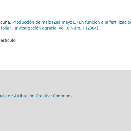
 Acuña,
Producción de maíz (Zea mayz L.) En funcion a la fertilizació
 foliar
,
Investigación agraria: Vol. 6 Núm. 1 (2004)
artículo.
ncia de Atribución Creative Commons.