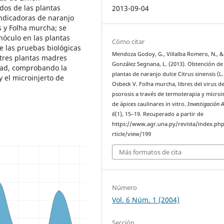
dos de las plantas
2013-09-04
ndicadoras de naranjo
 y Folha murcha; se
nóculo en las plantas
Cómo citar
de las pruebas biológicas
Mendoza Godoy, G., Villalba Romero, N., &
 tres plantas madres
González Segnana, L. (2013). Obtención de
dad, comprobando la
plantas de naranjo dulce Citrus sinensis (L.
y el microinjerto de
Osbeck V. Folha murcha, libres del virus de
psorosis a través de termoterapia y microi
de ápices caulinares in vitro.
Investigación A
6
(1), 15–19. Recuperado a partir de
https://www.agr.una.py/revista/index.php
rticle/view/199
Más formatos de cita
Número
Vol. 6 Núm. 1 (2004)
Sección