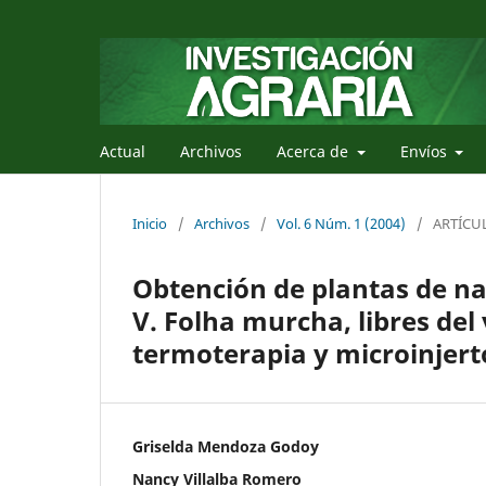
Actual
Archivos
Acerca de
Envíos
Inicio
/
Archivos
/
Vol. 6 Núm. 1 (2004)
/
ARTÍCU
Obtención de plantas de nar
V. Folha murcha, libres del 
termoterapia y microinjerto
Griselda Mendoza Godoy
Nancy Villalba Romero