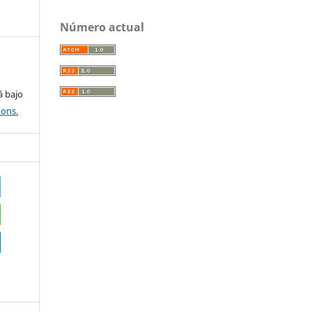
Número actual
á bajo
mons.