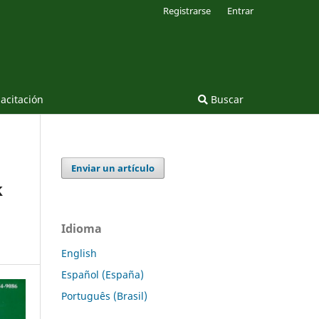
Registrarse
Entrar
acitación
Buscar
Enviar un artículo
k
Idioma
English
Español (España)
Português (Brasil)