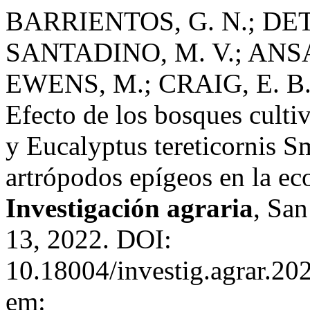
BARRIENTOS, G. N.; DET
SANTADINO, M. V.; ANSA,
EWENS, M.; CRAIG, E. B
Efecto de los bosques culti
y Eucalyptus tereticornis S
artrópodos epígeos en la ec
Investigación agraria
, San
13, 2022. DOI:
10.18004/investig.agrar.20
em: