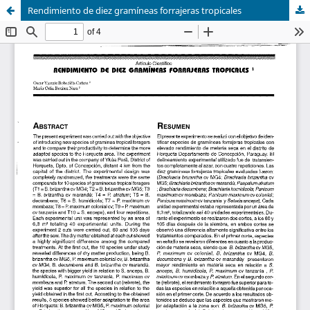
Rendimiento de diez gramíneas forrajeras tropicales